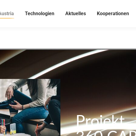
Austria
Technologien
Aktuelles
Kooperationen
Projekt