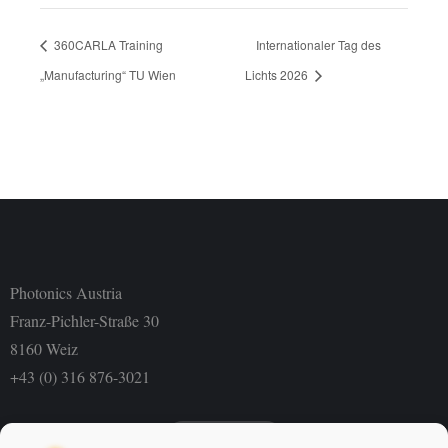
360CARLA Training
Internationaler Tag des
„Manufacturing“ TU Wien
Lichts 2026
Photonics Austria
Franz-Pichler-Straße 30
8160 Weiz
+43 (0) 316 876-3021
Newsletter