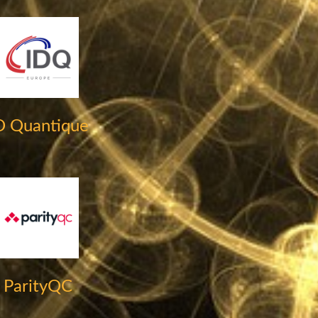
D Quantique
ParityQC