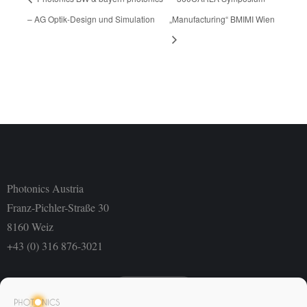
– AG Optik-Design und Simulation
„Manufacturing“ BMIMI Wien
Photonics Austria
Franz-Pichler-Straße 30
8160 Weiz
+43 (0) 316 876-3021
Newsletter