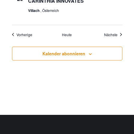
CARINTHIA INNOVATES
Villach
, Österreich
Veranstaltungen
Veranstal
Vorherige
Heute
Nächste
Kalender abonnieren