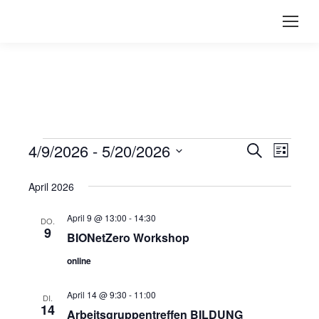
4/9/2026
 - 
5/20/2026
Suche
Verans
Vera
Liste
Datum
Ansi
Suche
April 2026
wählen.
Navi
und
April 9 @ 13:00
-
14:30
DO.
9
BIONetZero Workshop
Ansich
online
Naviga
April 14 @ 9:30
-
11:00
DI.
14
Arbeitsgruppentreffen BILDUNG