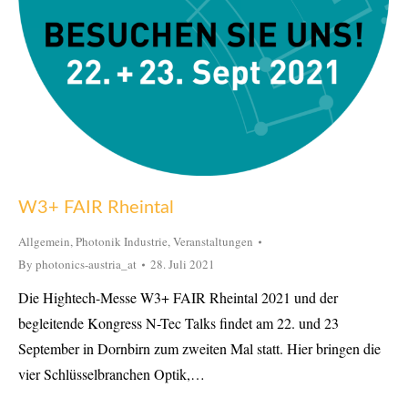
W3+ FAIR Rheintal
Allgemein
,
Photonik Industrie
,
Veranstaltungen
By
photonics-austria_at
28. Juli 2021
Die Hightech-Messe W3+ FAIR Rheintal 2021 und der
begleitende Kongress N-Tec Talks findet am 22. und 23
September in Dornbirn zum zweiten Mal statt. Hier bringen die
vier Schlüsselbranchen Optik,…