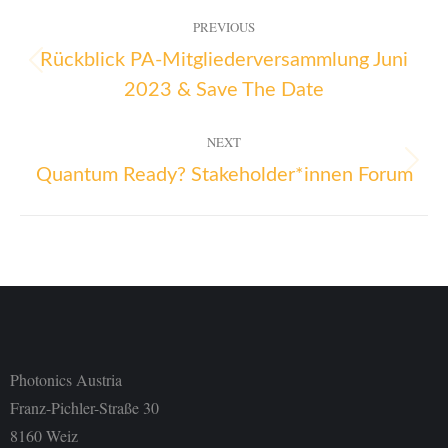
PREVIOUS
Rückblick PA-Mitgliederversammlung Juni
2023 & Save The Date
NEXT
Quantum Ready? Stakeholder*innen Forum
Photonics Austria
Franz-Pichler-Straße 30
8160 Weiz