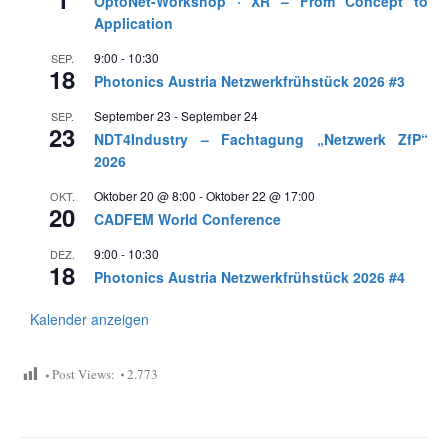
OptoNet-Workshop · XR – From Concept to
Application
9:00
-
10:30
SEP.
18
Photonics Austria Netzwerkfrühstück 2026 #3
September 23
-
September 24
SEP.
23
NDT4Industry – Fachtagung „Netzwerk ZfP“
2026
Oktober 20 @ 8:00
-
Oktober 22 @ 17:00
OKT.
20
CADFEM World Conference
9:00
-
10:30
DEZ.
18
Photonics Austria Netzwerkfrühstück 2026 #4
Kalender anzeigen
Post Views:
2.773