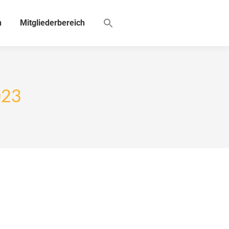
n
Mitgliederbereich
023