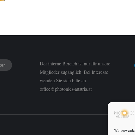
Der interne Bereich ist nur für unsere
ter
Mitglieder zugänglich. Bei Interesse
wenden Sie sich bitte an
office@photonics-austria.at
Wir verwenden