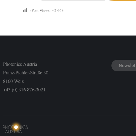
Post Views:
2.663
Photonics Austria
Newslet
Franz-Pichler-Straße 30
8160 Weiz
+43 (0) 316 876-3021