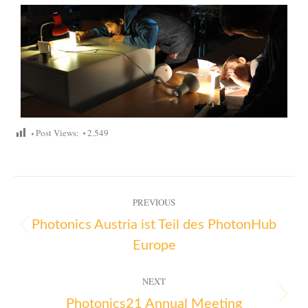
Post Views:
2.549
PREVIOUS
Photonics Austria ist Teil des PhotonHub
Europe
NEXT
Photonics21 Annual Meeting