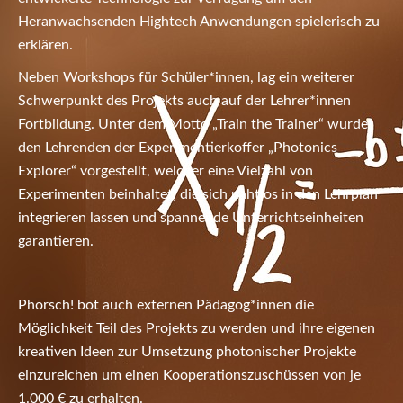
Heranwachsenden Hightech Anwendungen spielerisch zu
erklären.
Neben Workshops für Schüler*innen, lag ein weiterer
Schwerpunkt des Projekts auch auf der Lehrer*innen
Fortbildung. Unter dem Motto „Train the Trainer“ wurde
den Lehrenden der Experimentierkoffer „Photonics
Explorer“ vorgestellt, welcher eine Vielzahl von
Experimenten beinhaltet, die sich nahtlos in den Lehrplan
integrieren lassen und spannende Unterrichtseinheiten
garantieren.
Phorsch! bot auch externen Pädagog*innen die
Möglichkeit Teil des Projekts zu werden und ihre eigenen
kreativen Ideen zur Umsetzung photonischer Projekte
einzureichen um einen Kooperationszuschüssen von je
1.000 € zu erhalten.