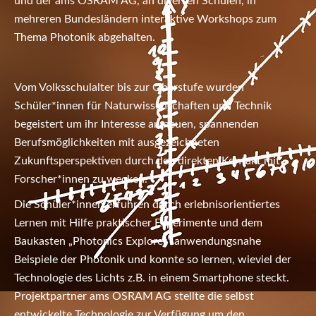
und der ams OSRAM AG, an diversen Schulen, in
mehreren Bundesländern interaktive Workshops zum
Thema Photonik abgehalten.
Vom Volksschulalter bis zur Oberstufe wurden
Schüler*innen für Naturwissenschaften und Technik
begeistert um ihr Interesse an neuen, spannenden
Berufsmöglichkeiten mit ausgezeichneten
Zukunftsperspektiven durch den direkten Kontakt mit
Forscher*innen zu wecken.
Die Schüler*innen erfuhren durch erlebnisorientiertes
Lernen mit Hilfe praktischer Experimente und dem
Baukasten „Photonics Explorer“ anwendungsnahe
Beispiele der Photonik und konnte so lernen, wieviel der
Technologie des Lichts z.B. in einem Smartphone steckt.
Projektpartner ams OSRAM AG stellte die selbst
entwickelte Technologie zur Verfügung um den