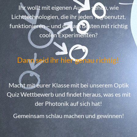
Ihr wollt mit eigenen Augen sehen, wie
Lichttechnologien, die ihr jeden Tag benutzt,
funktionieren – und das am besten mit richtig
coolen Experimenten?
Dann seid ihr hier genau richtig!
Macht mit eurer Klasse mit bei unserem Optik
Quiz Wettbewerb und findet heraus, was es mit
der Photonik auf sich hat!
Gemeinsam schlau machen und gewinnen!