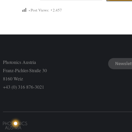
Post Views:
2.457
Photonics Austria
Newslet
Franz-Pichler-Straße 30
8160 Weiz
+43 (0) 316 876-3021