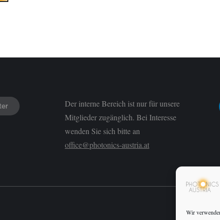
Der interne Bereich ist nur für unsere
ter
Mitglieder zugänglich. Bei Interesse
wenden Sie sich bitte an
office@photonics-austria.at
Wir verwenden