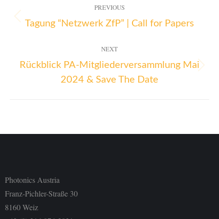
PREVIOUS
Tagung “Netzwerk ZfP” | Call for Papers
NEXT
Rückblick PA-Mitgliederversammlung Mai
2024 & Save The Date
Photonics Austria
Franz-Pichler-Straße 30
8160 Weiz