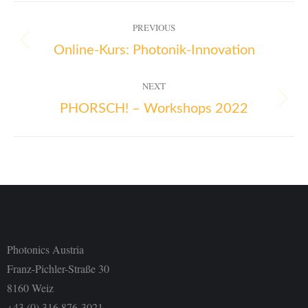
PREVIOUS
Online-Kurs: Photonik-Innovation
NEXT
PHORSCH! – Workshops 2022
Photonics Austria
Franz-Pichler-Straße 30
8160 Weiz
+43 (0) 316 876-3021