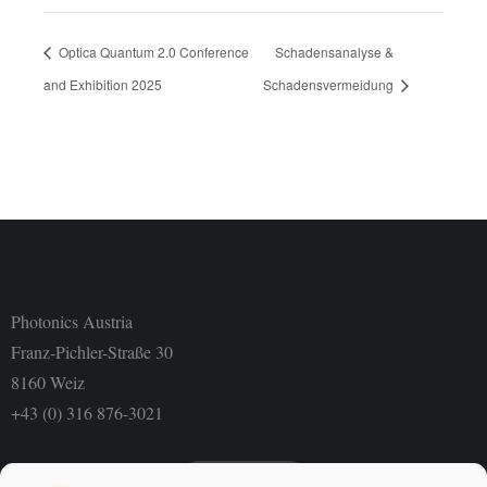
Optica Quantum 2.0 Conference
Schadensanalyse &
and Exhibition 2025
Schadensvermeidung
Photonics Austria
Franz-Pichler-Straße 30
8160 Weiz
+43 (0) 316 876-3021
Newsletter