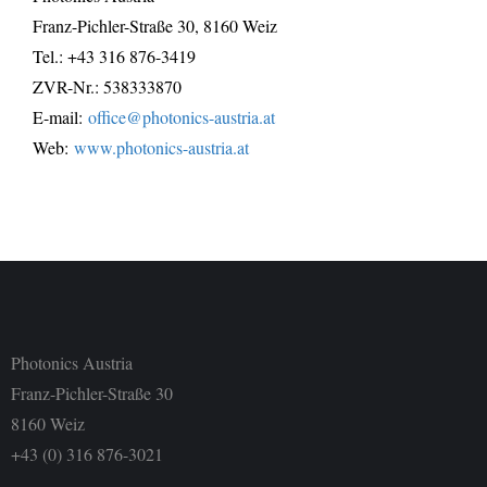
Franz-Pichler-Straße 30, 8160 Weiz
Tel.: +43 316 876-3419
ZVR-Nr.: 538333870
E-mail:
office@photonics-austria.at
Web:
www.photonics-austria.at
Photonics Austria
Franz-Pichler-Straße 30
8160 Weiz
+43 (0) 316 876-3021